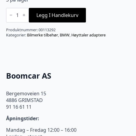
Høytaler
adapter
Legg I Handlekurv
BMW.
Overgang
for
Produktnummer:
00113292
å
Kategorier:
Bilmerke tilbehør
,
BMW
,
Høyttaler adaptere
montere
andre
basser
antall
Boomcar AS
Bergemoveien 15
4886 GRIMSTAD
91 16 61 11
Åpningstider:
Mandag – Fredag 12:00 – 16:00