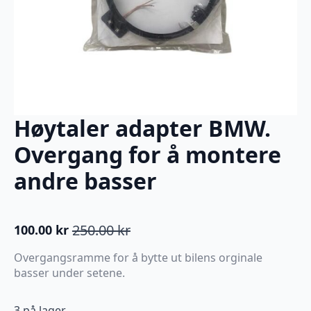
Høytaler adapter BMW.
Overgang for å montere
andre basser
250.00
kr
100.00
kr
Opprinnelig
Nåværende
pris
pris
Overgangsramme for å bytte ut bilens orginale
var:
er:
basser under setene.
250.00 kr.
100.00 kr.
3 på lager