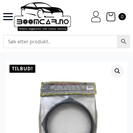
0
TILBUD!