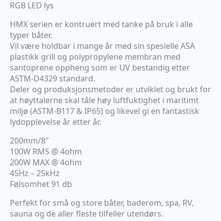
RGB LED lys
HMX serien er kontruert med tanke på bruk i alle
typer båter.
Vil være holdbar i mange år med sin spesielle ASA
plastikk grill og polypropylene membran med
santoprene oppheng som er UV bestandig etter
ASTM-D4329 standard.
Deler og produksjonsmetoder er utviklet og brukt for
at høyttalerne skal tåle høy luftfuktighet i maritimt
miljø (ASTM-B117 & IP65) og likevel gi en fantastisk
lydopplevelse år etter år.
200mm/8″
100W RMS @ 4ohm
200W MAX @ 4ohm
45Hz – 25kHz
Følsomhet 91 db
Perfekt for små og store båter, baderom, spa, RV,
sauna og de aller fleste tilfeller utendørs.