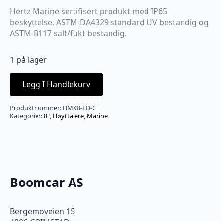
Hertz Marine sertifisert produkt med IP65
beskyttelse. ASTM-DA4329 standard UV bestandig og
ASTM-B117 salt/fukt bestandig.
1 på lager
Legg I Handlekurv
Produktnummer:
HMX8-LD-C
Kategorier:
8"
,
Høyttalere
,
Marine
Boomcar AS
Bergemoveien 15