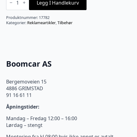
Zero
Legg I Handlekurv
Luftfrisker
German
Engineering
Produktnummer:
17782
antall
Kategorier:
Reklameartikler
,
Tilbehør
Boomcar AS
Bergemoveien 15
4886 GRIMSTAD
91 16 61 11
Åpningstider:
Mandag – Fredag 12:00 – 16:00
Lørdag – stengt
Montering fra kl 08:00 hvis ikke annet er avtalt