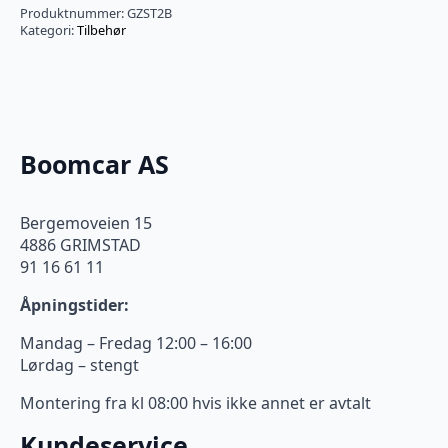
antall
Produktnummer:
GZST2B
Kategori:
Tilbehør
Boomcar AS
Bergemoveien 15
4886 GRIMSTAD
91 16 61 11
Åpningstider:
Mandag – Fredag 12:00 – 16:00
Lørdag – stengt
Montering fra kl 08:00 hvis ikke annet er avtalt
Kundeservice