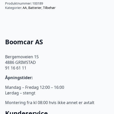
pack
Produktnummer:
100189
antall
Kategorier:
AA
,
Batterier
,
Tilbehør
Boomcar AS
Bergemoveien 15
4886 GRIMSTAD
91 16 61 11
Åpningstider:
Mandag – Fredag 12:00 – 16:00
Lørdag – stengt
Montering fra kl 08:00 hvis ikke annet er avtalt
Kundeservice