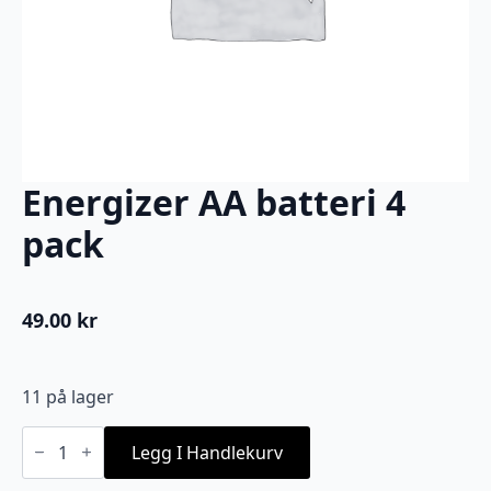
Energizer AA batteri 4
pack
49.00
kr
11 på lager
Energizer
AA
Legg I Handlekurv
batteri
4