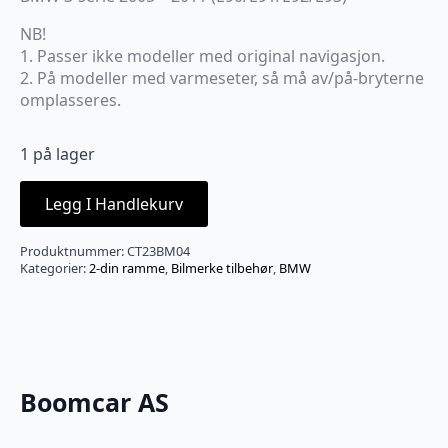
NB!
1. Passer ikke modeller med original navigasjon.
2. På modeller med varmeseter, så må av/på-bryterne
omplasseres.
1 på lager
Legg I Handlekurv
Produktnummer:
CT23BM04
Kategorier:
2-din ramme
,
Bilmerke tilbehør
,
BMW
Boomcar AS