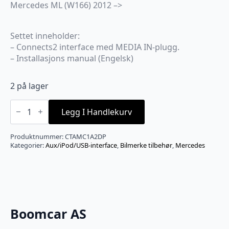
Mercedes ML (W166) 2012 –>
Settet inneholder:
– Connects2 interface med MEDIA IN-plugg.
– Installasjons manual (Engelsk)
2 på lager
CONNECTS2
BT
Legg I Handlekurv
AUDIO
adapter
-
Produktnummer:
CTAMC1A2DP
MB
Kategorier:
Aux/iPod/USB-interface
,
Bilmerke tilbehør
,
Mercedes
(2007
-
-
>
m/MEDIA
IN
antall
Boomcar AS