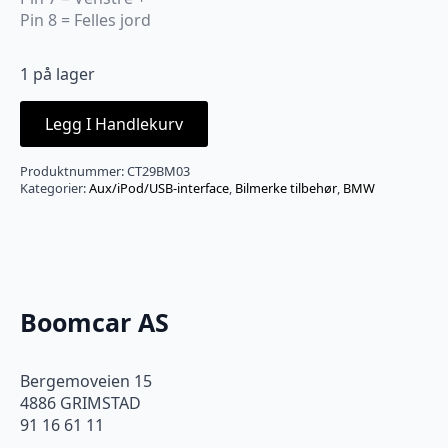
Pin 8 = Felles jord
1 på lager
Legg I Handlekurv
Produktnummer:
CT29BM03
Kategorier:
Aux/iPod/USB-interface
,
Bilmerke tilbehør
,
BMW
Boomcar AS
Bergemoveien 15
4886 GRIMSTAD
91 16 61 11