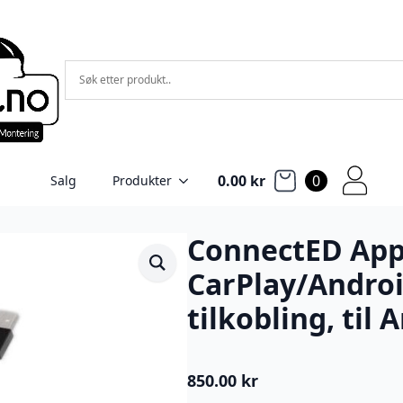
0.00
kr
0
Salg
Produkter
ConnectED App
CarPlay/Androi
tilkobling, til
850.00
kr