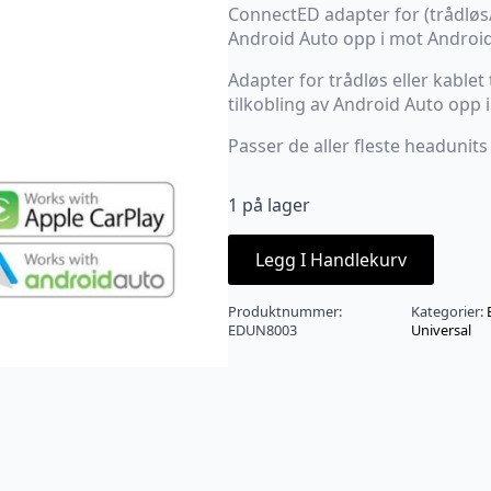
ConnectED adapter for (trådløs/
Android Auto opp i mot Androi
Adapter for trådløs eller kablet
tilkobling av Android Auto opp 
Passer de aller fleste headunits
1 på lager
Legg I Handlekurv
Produktnummer:
Kategorier:
EDUN8003
Universal