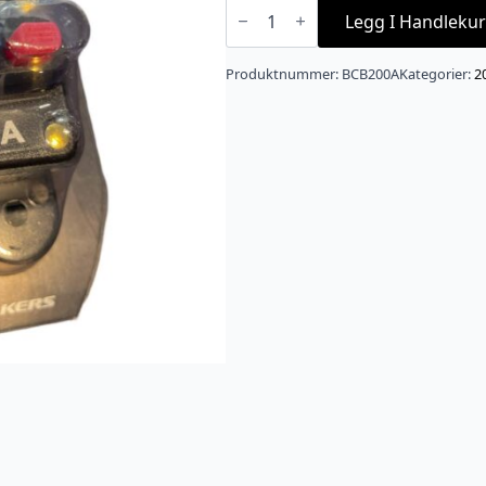
Automatsikring
200A
Legg I Handlekur
antall
Produktnummer:
BCB200A
Kategorier:
2