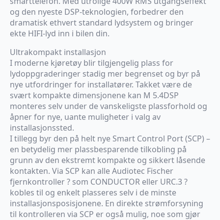
smarttelefon. Med utrolige 400W RMS utgangseffekt
og den nyeste DSP-teknologien, forbedrer den
dramatisk ethvert standard lydsystem og bringer
ekte HIFI-lyd inn i bilen din.
Ultrakompakt installasjon
I moderne kjøretøy blir tilgjengelig plass for
lydoppgraderinger stadig mer begrenset og byr på
nye utfordringer for installatører. Takket være de
svært kompakte dimensjonene kan M 5.4DSP
monteres selv under de vanskeligste plassforhold og
åpner for nye, uante muligheter i valg av
installasjonssted.
I tillegg byr den på helt nye Smart Control Port (SCP) –
en betydelig mer plassbesparende tilkobling på
grunn av den ekstremt kompakte og sikkert låsende
kontakten. Via SCP kan alle Audiotec Fischer
fjernkontroller ? som CONDUCTOR eller URC.3 ?
kobles til og enkelt plasseres selv i de minste
installasjonsposisjonene. En direkte strømforsyning
til kontrolleren via SCP er også mulig, noe som gjør