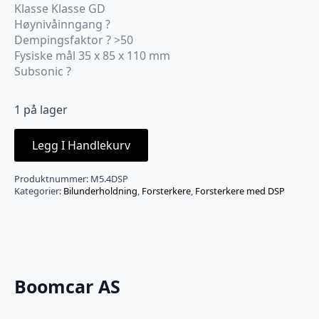
Klasse Klasse GD
Høynivåinngang ?
Dempingsfaktor ? >50
Fysiske mål 35 x 85 x 110 mm
Subsonic ?
1 på lager
Legg I Handlekurv
Produktnummer:
M5.4DSP
Kategorier:
Bilunderholdning
,
Forsterkere
,
Forsterkere med DSP
Boomcar AS