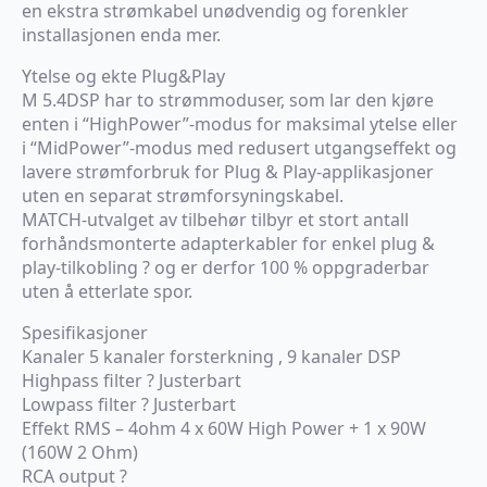
en ekstra strømkabel unødvendig og forenkler
installasjonen enda mer.
Ytelse og ekte Plug&Play
M 5.4DSP har to strømmoduser, som lar den kjøre
enten i “HighPower”-modus for maksimal ytelse eller
i “MidPower”-modus med redusert utgangseffekt og
lavere strømforbruk for Plug & Play-applikasjoner
uten en separat strømforsyningskabel.
MATCH-utvalget av tilbehør tilbyr et stort antall
forhåndsmonterte adapterkabler for enkel plug &
play-tilkobling ? og er derfor 100 % oppgraderbar
uten å etterlate spor.
Spesifikasjoner
Kanaler 5 kanaler forsterkning , 9 kanaler DSP
Highpass filter ? Justerbart
Lowpass filter ? Justerbart
Effekt RMS – 4ohm 4 x 60W High Power + 1 x 90W
(160W 2 Ohm)
RCA output ?