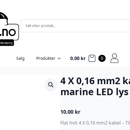
0.00
kr
0
Salg
Produkter
4 X 0,16 mm2 ka
marine LED lys
10.00
kr
Flat hvit 4 X 0,16 mm2 kabel – T