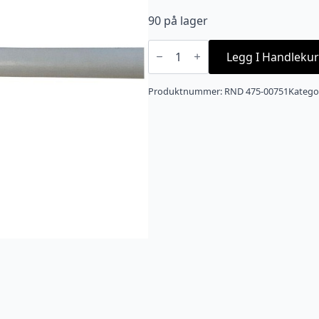
90 på lager
4
X
Legg I Handlekur
0,16
mm2
kabel
Produktnummer:
RND 475-00751
Katego
-
Til
eks
marine
LED
lys
antall