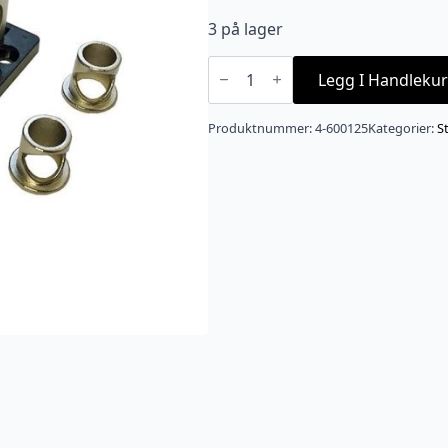
3 på lager
4
CONNECT
Legg I Handlekur
fordelingsblokk
1x50/20mm2
-
Produktnummer:
4-600125
Kategorier:
S
-
>2x50/20mm2
antall