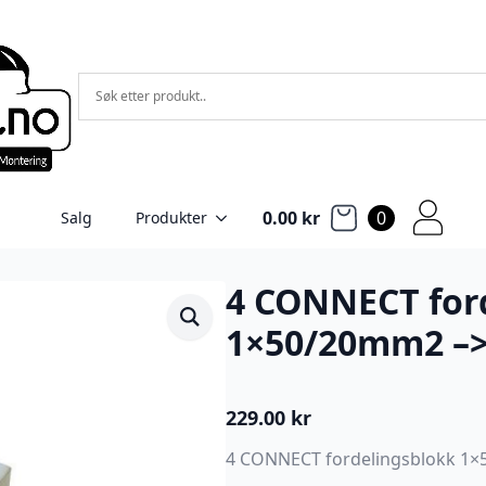
0.00
kr
0
Salg
Produkter
4 CONNECT for
1×50/20mm2 –
229.00
kr
4 CONNECT fordelingsblokk 1