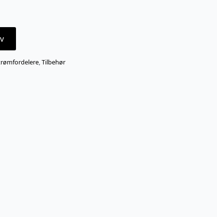
v
trømfordelere
,
Tilbehør