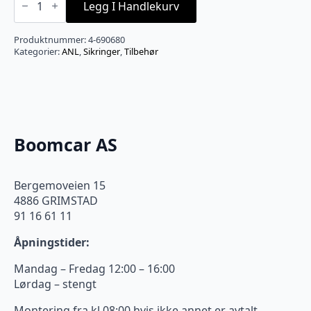
CONNECT
Legg I Handlekurv
ANL
sikring
400A
Produktnummer:
4-690680
antall
Kategorier:
ANL
,
Sikringer
,
Tilbehør
Boomcar AS
Bergemoveien 15
4886 GRIMSTAD
91 16 61 11
Åpningstider:
Mandag – Fredag 12:00 – 16:00
Lørdag – stengt
Montering fra kl 08:00 hvis ikke annet er avtalt