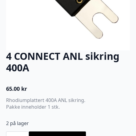
4 CONNECT ANL sikring
400A
65.00
kr
Rhodiumplattert 400A ANL sikring.
Pakke inneholder 1 stk.
2 på lager
4